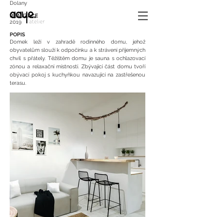
Dolany
REALIZACE
2019
POPIS
Domek leží v zahradě rodinného domu, jehož
obyvatelům slouží k odpočinku a k strávení příjemných
chvil s přátely. Těžištěm domu je sauna s ochlazovací
zónou a relaxační místností. Zbývající část domu tvoří
obývací pokoj s kuchyňkou navazující na zastřešenou
terasu.